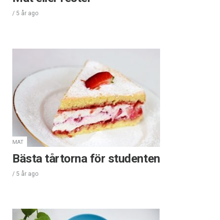
/
5 år
ago
MAT
Bästa tårtorna för studenten
/
5 år
ago