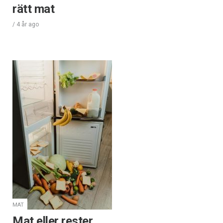
rätt mat
/
4 år
ago
MAT
Mat eller rester