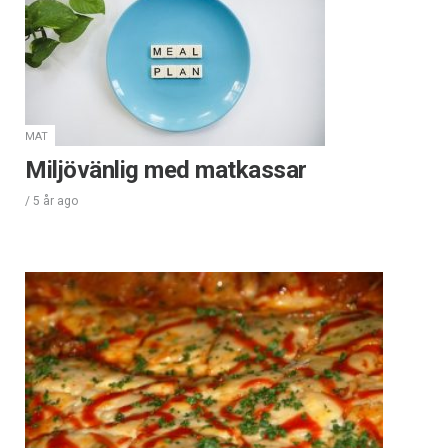
MAT
Miljövänlig med matkassar
/
5 år
ago