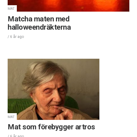
MAT
Matcha maten med
halloweendräkterna
/
6 år
ago
MAT
Mat som förebygger artros
/
6 år
ago