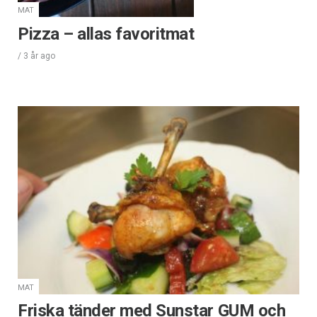
MAT
Pizza – allas favoritmat
/
3 år
ago
MAT
Friska tänder med Sunstar GUM och