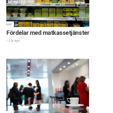
MAT
Fördelar med matkassetjänster
/
2 år
ago