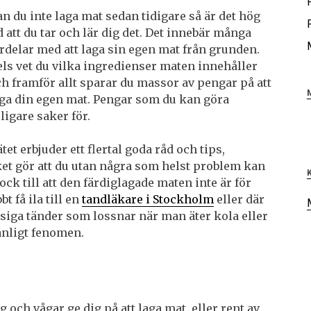
n du inte laga mat sedan tidigare så är det hög
d att du tar och lär dig det. Det innebär många
rdelar med att laga sin egen mat från grunden.
ls vet du vilka ingredienser maten innehåller
h framför allt sparar du massor av pengar på att
aga din egen mat. Pengar som du kan göra
ligare saker för.
tet erbjuder ett flertal goda råd och tips,
et gör att du utan några som helst problem kan
dock till att den färdiglagade maten inte är för
t få ila till en
tandläkare i Stockholm
eller där
asiga tänder som lossnar när man äter kola eller
vanligt fenomen.
g och vågar ge dig på att laga mat, eller rent av