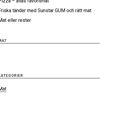
Pizza – allas favoritmat
Friska tänder med Sunstar GUM och rätt mat
Mat eller rester
MAT
KATEGORIER
Mat