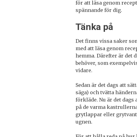
för att läsa genom recep
spännande för dig.
Tänka på
Det finns vissa saker som
med att läsa genom recep
hemma. Därefter är det d
behöver, som exempelvis 
vidare.
Sedan är det dags att sätt
säga) och tvätta händerna
förkläde. Nu är det dags a
på de varma kastrullerna
grytlappar eller grytvan
ugnen.
För att hålla reda på hur