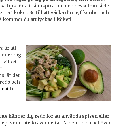
ssa tips för att få inspiration och dessutom få de
a i köket. Se till att väcka din nyfikenhet och
då kommer du att lyckas i köket!
a är att
känner dig
t vilket
r,
s, är det
 redo och
a
mat
till
 inte känner dig redo för att använda spisen eller
ecept som inte kräver detta. Ta den tid du behöver