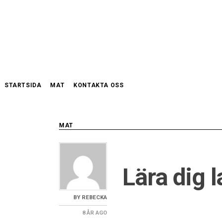
Skip
to
content
STARTSIDA
MAT
KONTAKTA OSS
MAT
Lära dig 
BY
REBECKA
8 ÅR
AGO