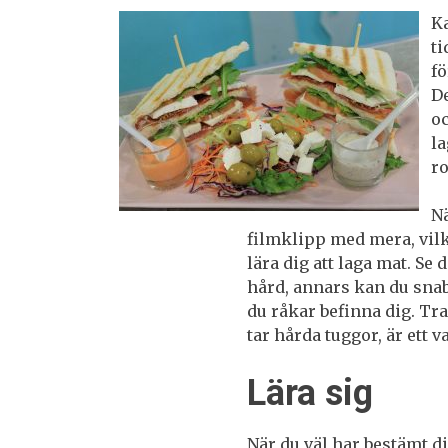
Ka
ti
fö
De
oc
l
ro
Nä
filmklipp med mera, vilk
lära dig att laga mat. Se 
hård, annars kan du snabb
du råkar befinna dig. Tr
tar hårda tuggor, är ett 
Lära sig
När du väl har bestämt di