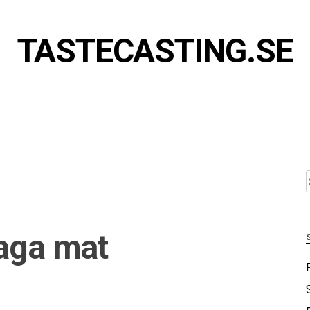
TASTECASTING.SE
e
laga mat