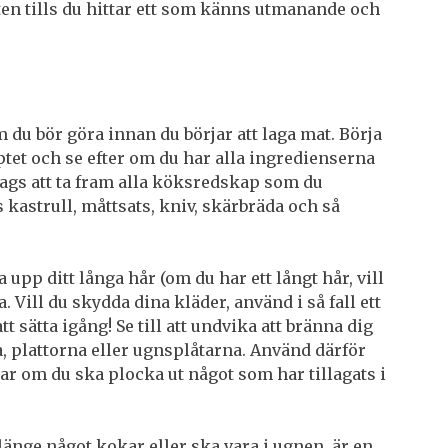
ten tills du hittar ett som känns utmanande och
 du bör göra innan du börjar att laga mat. Börja
tet och se efter om du har alla ingredienserna
ags att ta fram alla köksredskap som du
kastrull, måttsats, kniv, skärbräda och så
a upp ditt långa hår (om du har ett långt hår, vill
. Vill du skydda dina kläder, använd i så fall ett
tt sätta igång! Se till att undvika att bränna dig
, plattorna eller ugnsplåtarna. Använd därför
tar om du ska plocka ut något som har tillagats i
 länge något kokar eller ska vara i ugnen, är en